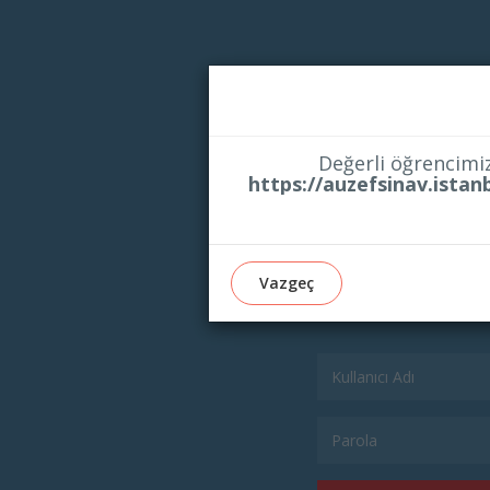
Değerli öğrencimiz
https://auzefsinav.istan
AUZEF 
Vazgeç
S